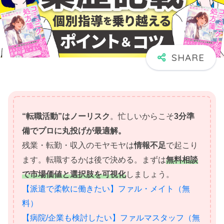
“転職活動”はノーリスク
。忙しいからこそ
3分準
備でプロに丸投げが最適解。
残業・転勤・収入のモヤモヤは
情報不足
で起こり
ます。転職するかは後で決める。まずは
無料相談
で市場価値と選択肢を可視化
しましょう。
【派遣で柔軟に働きたい】ファル・メイト（無
料）
【病院/企業も検討したい】ファルマスタッフ（無