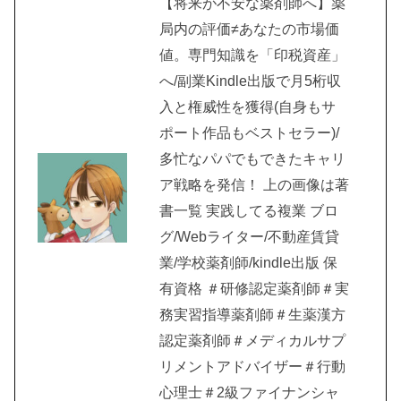
【将来が不安な薬剤師へ】薬
局内の評価≠あなたの市場価
値。専門知識を「印税資産」
へ/副業Kindle出版で月5桁収
入と権威性を獲得(自身もサ
ポート作品もベストセラー)/
多忙なパパでもできたキャリ
ア戦略を発信！ 上の画像は著
書一覧 実践してる複業 ブロ
グ/Webライター/不動産賃貸
業/学校薬剤師/kindle出版 保
有資格 ＃研修認定薬剤師＃実
務実習指導薬剤師＃生薬漢方
認定薬剤師＃メディカルサプ
リメントアドバイザー＃行動
心理士＃2級ファイナンシャ