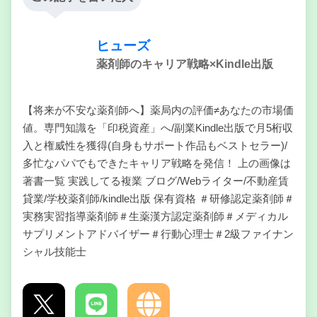
ヒューズ
薬剤師のキャリア戦略×Kindle出版
【将来が不安な薬剤師へ】薬局内の評価≠あなたの市場価
値。専門知識を「印税資産」へ/副業Kindle出版で月5桁収
入と権威性を獲得(自身もサポート作品もベストセラー)/
多忙なパパでもできたキャリア戦略を発信！ 上の画像は
著書一覧 実践してる複業 ブログ/Webライター/不動産賃
貸業/学校薬剤師/kindle出版 保有資格 ＃研修認定薬剤師＃
実務実習指導薬剤師＃生薬漢方認定薬剤師＃メディカル
サプリメントアドバイザー＃行動心理士＃2級ファイナン
シャル技能士