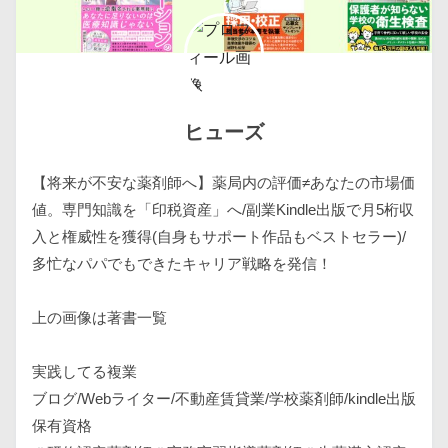
ヒューズ
【将来が不安な薬剤師へ】薬局内の評価≠あなたの市場価
値。専門知識を「印税資産」へ/副業Kindle出版で月5桁収
入と権威性を獲得(自身もサポート作品もベストセラー)/
多忙なパパでもできたキャリア戦略を発信！
上の画像は著書一覧
実践してる複業
ブログ/Webライター/不動産賃貸業/学校薬剤師/kindle出版
保有資格