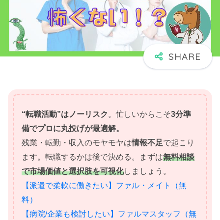
“転職活動”はノーリスク
。忙しいからこそ
3分準
備でプロに丸投げが最適解。
残業・転勤・収入のモヤモヤは
情報不足
で起こり
ます。転職するかは後で決める。まずは
無料相談
で市場価値と選択肢を可視化
しましょう。
【派遣で柔軟に働きたい】ファル・メイト（無
料）
【病院/企業も検討したい】ファルマスタッフ（無